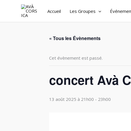
Aller
Accueil
Les Groupes
Événemen
au
contenu
« Tous les Évènements
Cet évènement est passé.
concert Avà C
13 août 2025 à 21h00
-
23h00