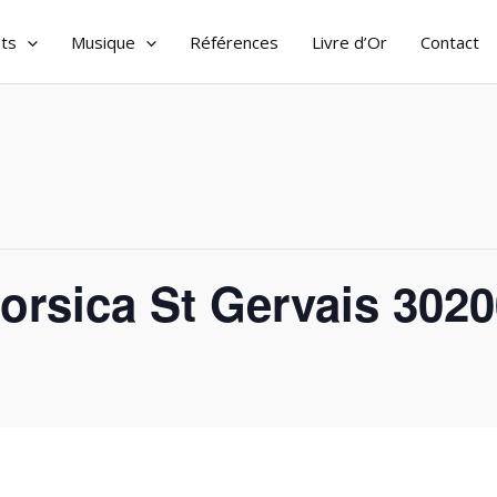
ts
Musique
Références
Livre d’Or
Contact
orsica St Gervais 302