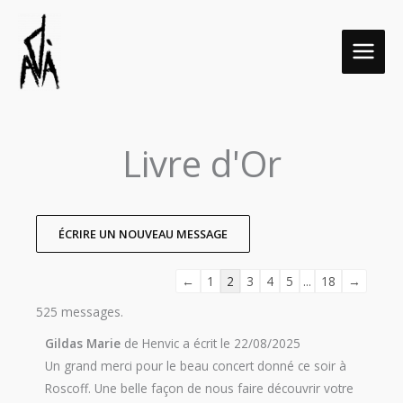
Aller
MAIN
au
MEN
contenu
Livre d'Or
Navigation
Navigation
dans
dans
la
la
←
1
2
3
4
5
...
18
→
liste
liste
525 messages.
du
du
livre
livre
Gildas Marie
de
Henvic
a écrit le
22/08/2025
d’or
d’or
Un grand merci pour le beau concert donné ce soir à
Roscoff. Une belle façon de nous faire découvrir votre