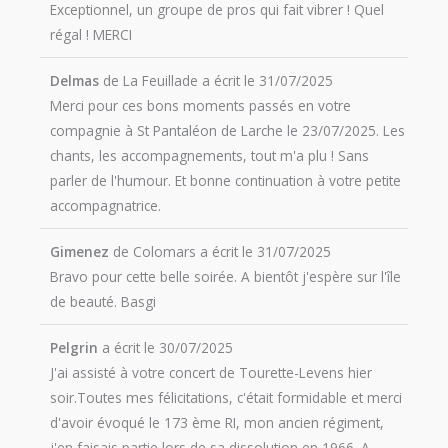
Exceptionnel, un groupe de pros qui fait vibrer ! Quel
régal ! MERCI
Delmas
de
La Feuillade
a écrit le
31/07/2025
Merci pour ces bons moments passés en votre
compagnie à St Pantaléon de Larche le 23/07/2025. Les
chants, les accompagnements, tout m'a plu ! Sans
parler de l'humour. Et bonne continuation à votre petite
accompagnatrice.
Gimenez
de
Colomars
a écrit le
31/07/2025
Bravo pour cette belle soirée. A bientôt j'espère sur l'île
de beauté. Basgi
Pelgrin
a écrit le
30/07/2025
J'ai assisté à votre concert de Tourette-Levens hier
soir.Toutes mes félicitations, c'était formidable et merci
d'avoir évoqué le 173 ème RI, mon ancien régiment,
j'en faisais partie lors de sa dissolution en 1966. A