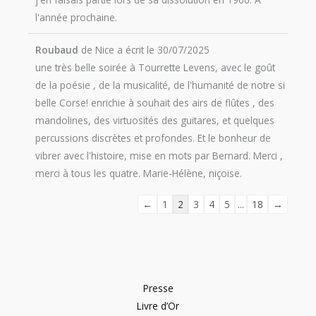
l'année prochaine.
Roubaud
de
Nice
a écrit le
30/07/2025
une très belle soirée à Tourrette Levens, avec le goût
de la poésie , de la musicalité, de l'humanité de notre si
belle Corse! enrichie à souhait des airs de flûtes , des
mandolines, des virtuosités des guitares, et quelques
percussions discrètes et profondes. Et le bonheur de
vibrer avec l'histoire, mise en mots par Bernard. Merci ,
merci à tous les quatre. Marie-Hélène, niçoise.
←
1
2
3
4
5
...
18
→
Presse
Livre d’Or